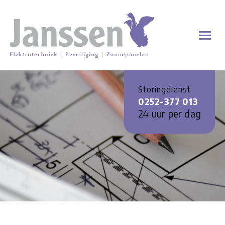
Storingdienst
0252-377 013
24 uur per dag