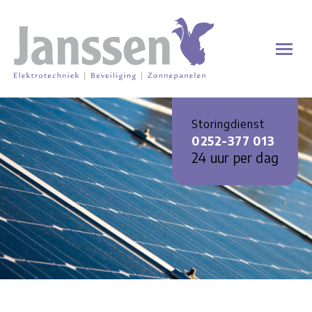
Storingdienst
0252-377 013
24 uur per dag