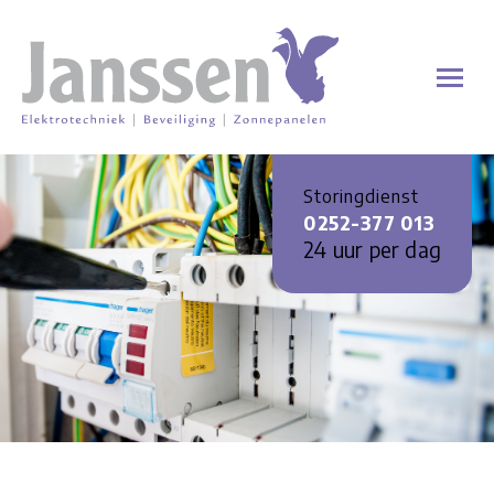
Storingdienst
0252-377 013
24 uur per dag