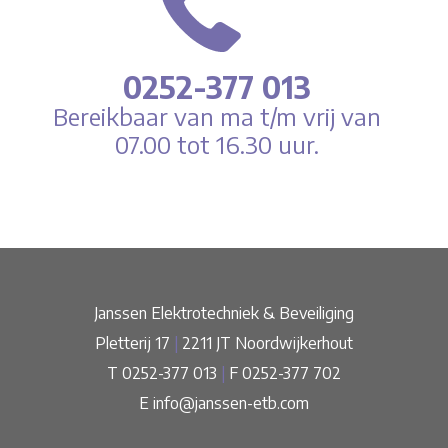
0252-377 013
Bereikbaar van ma t/m vrij van
07.00 tot 16.30 uur.
Janssen Elektrotechniek & Beveiliging
Pletterij 17
|
2211 JT Noordwijkerhout
T 0252-377 013
|
F 0252-377 702
E
info@janssen-etb.com