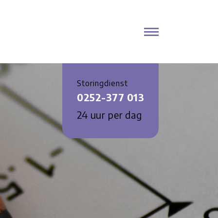
Storingdienst
0252-377 013
24 uur per dag