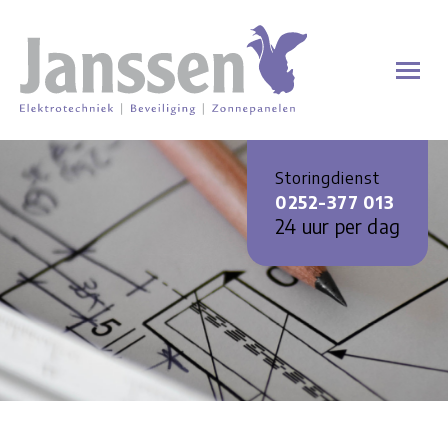
Storingdienst
0252-377 013
24 uur per dag