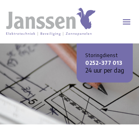
Storingdienst
0252-377 013
24 uur per dag